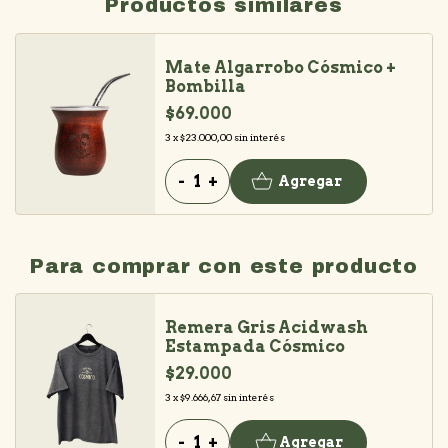
Productos similares
Mate Algarrobo Cósmico +
Bombilla
$69.000
3
x
$23.000,00
sin interés
-
+
Agregar
Para comprar con este producto
Remera Gris Acidwash
Estampada Cósmico
$29.000
3
x
$9.666,67
sin interés
-
+
Agregar