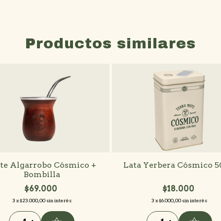
Productos similares
te Algarrobo Cósmico +
Lata Yerbera Cósmico 
Bombilla
$69.000
$18.000
3
x
$23.000,00
sin interés
3
x
$6.000,00
sin interés