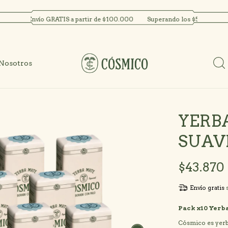
!
Envío GRATIS a partir de $100.000
Superando los $50.000 tenés u
Nosotros
YERB
SUAVE
$43.870
Envío gratis
Pack x10 Yerb
Cósmico es yerba