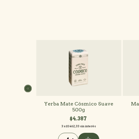
ión Cósmico
Yerba Mate Cósmico Suave
Ma
500g
5.000
$4.387
 interés
3
x
$1.462,33
sin interés