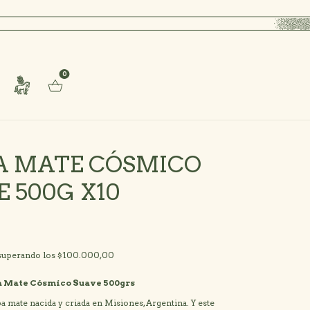
n regalo!
Envío GRATIS a partir de $100.000
Superando los $50.00
0
A MATE CÓSMICO
 500G X10
superando los
$100.000,00
a Mate Cósmico Suave 500grs
 mate nacida y criada en Misiones, Argentina. Y este