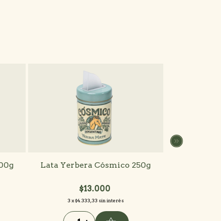
11
%
OFF
500g
Lata Yerbera Cósmico 250g
Estanciero
$13.000
$49.
3
x
$4.333,33
sin interés
3
x
$16