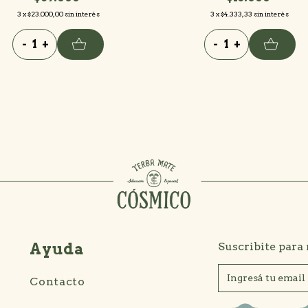
3
x
$23.000,00
sin interés
3
x
$4.333,33
sin interés
-
+
-
+
Ayuda
Suscribite para
Contacto