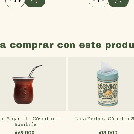
-
+
-
+
a comprar con este prod
te Algarrobo Cósmico +
Lata Yerbera Cósmico 
Bombilla
$69.000
$13.000