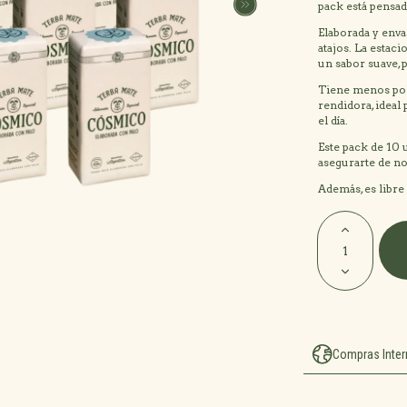
pack está pensad
Elaborada y enva
atajos. La estac
un sabor suave, 
Tiene menos polv
rendidora, ideal
el día.
Este pack de 10 
asegurarte de no
Además, es libre
Compras Inter