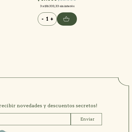
3
x
$16.333,33
sin interés
3
x
$9.
-
+
-
 recibir novedades y descuentos secretos!