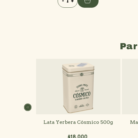
-
+
Par
amica Verde
Lata Yerbera Cósmico 500g
Ma
0
$18.000