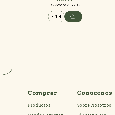
interés
3
x
$6.000,00
sin interés
-
+
Comprar
Conocenos
Productos
Sobre Nosotros