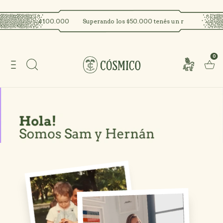
rtir de $100.000
Superando los $50.000 tenés un regalo!
Envío GRA
0