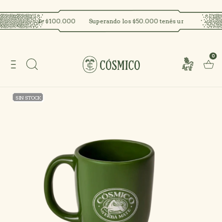
IS a partir de $100.000
Superando los $50.000 tenés un regalo!
En
0
SIN STOCK