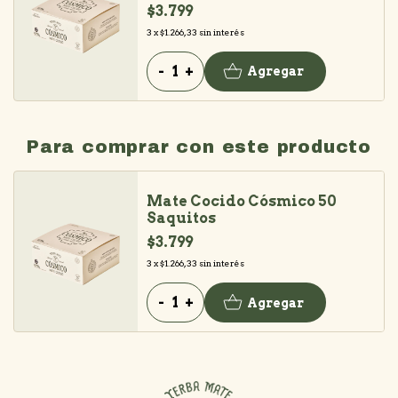
$3.799
3
x
$1.266,33
sin interés
-
+
Agregar
Para comprar con este producto
Mate Cocido Cósmico 50
Saquitos
$3.799
3
x
$1.266,33
sin interés
-
+
Agregar